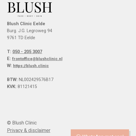
Blush Clinic Eelde
Burg. J.G. Legroweg 94
9761 TD Eelde
T:
050 - 205 3007
E:
frontoffice@blushclinic.nl
W:
https://blush.clinic
BTW:
NL002429576B17
KVK:
81121415
© Blush Clinic
Privacy & disclaimer