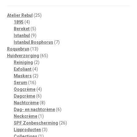
25
Atelier Rebul
25
4
producten
1895
4
producten
5
Bereket
5
producten
9
Istanbul
9
producten
7
Istanbul Bosphorus
7
13
producten
Roquebrun
13
producten
65
Huidverzorging
65
2
producten
Reiniging
2
4
producten
Exfoliant
4
producten
2
Maskers
2
16
producten
Serum
16
producten
4
Oogcrème
4
6
producten
Dagcrème
6
producten
8
Nachtcrème
8
producten
6
Dag- en nachtcrème
6
1
producten
Neckcrème
1
product
26
SPF Zonbescherming
26
3
producten
Lipproducten
3
1
producten
Collections
1