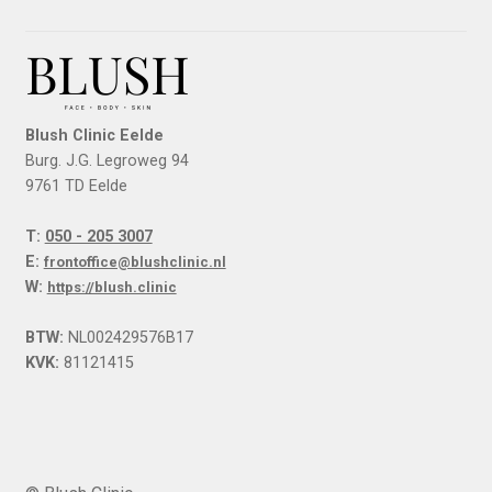
Blush Clinic Eelde
Burg. J.G. Legroweg 94
9761 TD Eelde
T:
050 - 205 3007
E:
frontoffice@blushclinic.nl
W:
https://blush.clinic
BTW:
NL002429576B17
KVK:
81121415