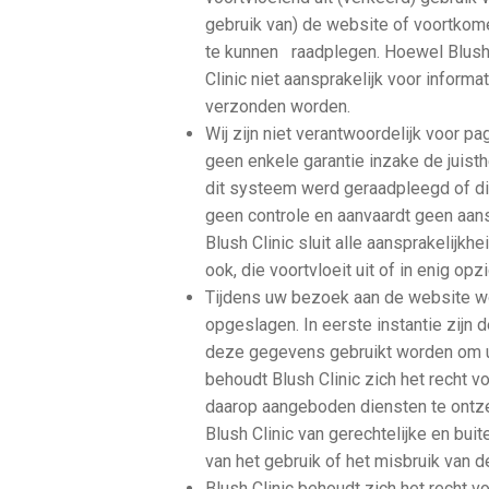
gebruik van) de website of voortkom
te kunnen raadplegen. Hoewel Blush C
Clinic niet aansprakelijk voor informa
verzonden worden.
Wij zijn niet verantwoordelijk voor p
geen enkele garantie inzake de juisthe
dit systeem werd geraadpleegd of die
geen controle en aanvaardt geen aans
Blush Clinic sluit alle aansprakelijkh
ook, die voortvloeit uit of in enig o
Tijdens uw bezoek aan de website 
opgeslagen. In eerste instantie zijn 
deze gegevens gebruikt worden om uw
behoudt Blush Clinic zich het recht 
daarop aangeboden diensten te ontze
Blush Clinic van gerechtelijke en bui
van het gebruik of het misbruik van d
Blush Clinic behoudt zich het recht 