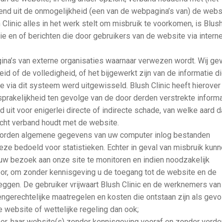
end uit de onmogelijkheid (een van de webpagina’s van) de webs
linic alles in het werk stelt om misbruik te voorkomen, is Blus
tie en of berichten die door gebruikers van de website via intern
agina’s van externe organisaties waarnaar verwezen wordt. Wij ge
id of de volledigheid, of het bijgewerkt zijn van de informatie d
 via dit systeem werd uitgewisseld. Blush Clinic heeft hierover
prakelijkheid ten gevolge van de door derden verstrekte informa
eid uit voor enigerlei directe of indirecte schade, van welke aard 
pzicht verband houdt met de website.
worden algemene gegevens van uw computer inlog bestanden
deze bedoeld voor statistieken. Echter in geval van misbruik kun
 bezoek aan onze site te monitoren en indien noodzakelijk
voor, om zonder kennisgeving u de toegang tot de website en de
ggen. De gebruiker vrijwaart Blush Clinic en de werknemers van
tengerechtelijke maatregelen en kosten die ontstaan zijn als gevo
e website of wettelijke regeling dan ook;
voor, haar website(s) zonder kennisgeving vooraf en zonder verde