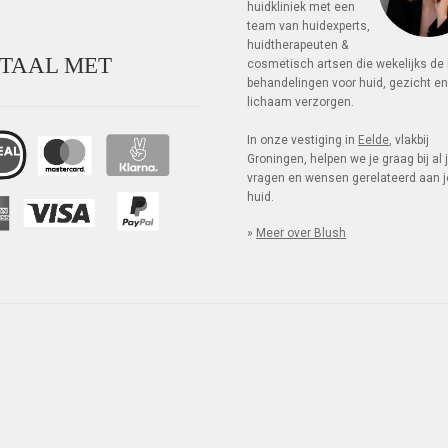
huidkliniek met een
team van huid­experts,
huid­thera­peuten &
TAAL MET
cosme­tisch artsen die weke­lijks de
be­hande­lingen voor huid, gezicht e
lichaam verzorgen.
In onze vestiging in
Eelde
, vlakbij
Groningen, helpen we je graag bij al
vragen en wensen gerelateerd aan j
huid.
»
Meer over Blush