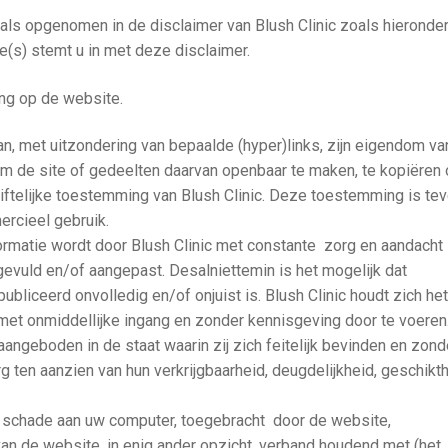
als opgenomen in de disclaimer van Blush Clinic zoals hieronder
e(s) stemt u in met deze disclaimer.
ng op de website.
n, met uitzondering van bepaalde (hyper)links, zijn eigendom va
 om de site of gedeelten daarvan openbaar te maken, te kopiëren 
hriftelijke toestemming van Blush Clinic. Deze toestemming is te
ercieel gebruik.
rmatie wordt door Blush Clinic met constante zorg en aandacht
vuld en/of aangepast. Desalniettemin is het mogelijk dat
ubliceerd onvolledig en/of onjuist is. Blush Clinic houdt zich he
met onmiddellijke ingang en zonder kennisgeving door te voeren
angeboden in de staat waarin zij zich feitelijk bevinden en zond
rg ten aanzien van hun verkrijgbaarheid, deugdelijkheid, geschikt
.
oor schade aan uw computer, toegebracht door de website,
van de website, in enig ander opzicht, verband houdend met (het