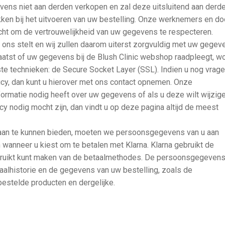
evens niet aan derden verkopen en zal deze uitsluitend aan derd
okken bij het uitvoeren van uw bestelling. Onze werknemers en do
cht om de vertrouwelijkheid van uw gegevens te respecteren.
n ons stelt en wij zullen daarom uiterst zorgvuldig met uw gegev
aatst of uw gegevens bij de Blush Clinic webshop raadpleegt, w
e technieken: de Secure Socket Layer (SSL). Indien u nog vrag
cy, dan kunt u hierover met ons contact opnemen. Onze
nformatie nodig heeft over uw gegevens of als u deze wilt wijzige
cy nodig mocht zijn, dan vindt u op deze pagina altijd de meest
aan te kunnen bieden, moeten we persoonsgegevens van u aan
 wanneer u kiest om te betalen met Klarna. Klarna gebruikt de
ruikt kunt maken van de betaalmethodes. De persoonsgegevens 
aalhistorie en de gegevens van uw bestelling, zoals de
bestelde producten en dergelijke.