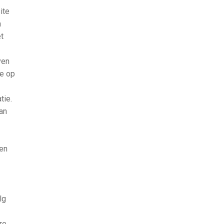
ite
h
et
ven
ie op
tie.
dan
nen
lg
re