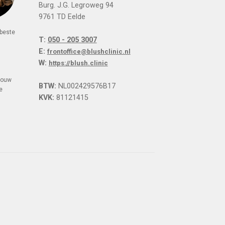
Burg. J.G. Legroweg 94
9761 TD Eelde
 beste
T:
050 - 205 3007
n
E:
frontoffice@blushclinic.nl
W:
https://blush.clinic
 jouw
BTW:
NL002429576B17
e
KVK:
81121415