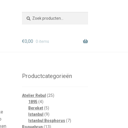
Zoeken
Zoeken
naar:
€
0,00
0 items
Productcategorieën
25
Atelier Rebul
25
4
producten
1895
4
producten
5
Bereket
5
ke
producten
9
Istanbul
9
o
producten
7
Istanbul Bosphorus
7
iken
13
producten
Roquebrun
13