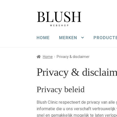
Ga
Ga
door
naar
naar
de
navigatie
inhoud
HOME
MERKEN
PRODUCT
Home
Privacy & disclaimer
Privacy & disclaim
Privacy beleid
Blush Clinic respecteert de privacy van alle
informatie die u ons verschaft vertrouweli
snel en gemakkelijk mogelijk te laten verlo