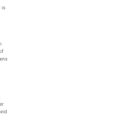
 is
n
of
vens
t
.
er
heid