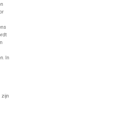
en
or
ens
ordt
en
n. In
zijn