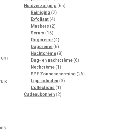
producten
65
Huidverzorging
65
2
producten
Reiniging
2
4
producten
Exfoliant
4
producten
2
Maskers
2
16
producten
Serum
16
producten
4
Oogcrème
4
6
producten
Dagcrème
6
producten
8
Nachtcrème
8
g om
producten
6
Dag- en nachtcrème
6
1
producten
Neckcrème
1
product
26
SPF Zonbescherming
26
3
producten
ruik
Lipproducten
3
1
producten
Collections
1
product
2
Cadeaubonnen
2
producten
ons