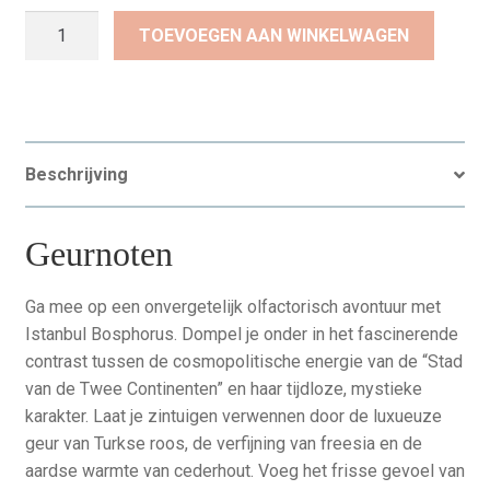
Atelier
TOEVOEGEN AAN WINKELWAGEN
Rebul
Istanbul
Bosphorus
Reed
Diffuser
Beschrijving
-
120ml
aantal
Geurnoten
Ga mee op een onvergetelijk olfactorisch avontuur met
Istanbul Bosphorus. Dompel je onder in het fascinerende
contrast tussen de cosmopolitische energie van de “Stad
van de Twee Continenten” en haar tijdloze, mystieke
karakter. Laat je zintuigen verwennen door de luxueuze
geur van Turkse roos, de verfijning van freesia en de
aardse warmte van cederhout. Voeg het frisse gevoel van