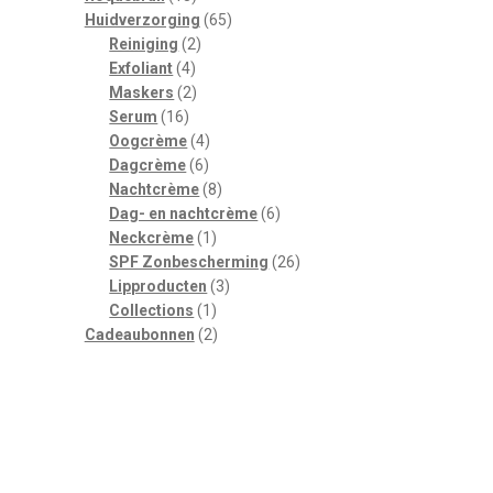
producten
65
Huidverzorging
65
2
producten
Reiniging
2
4
producten
Exfoliant
4
producten
2
Maskers
2
16
producten
Serum
16
producten
4
Oogcrème
4
6
producten
Dagcrème
6
producten
8
Nachtcrème
8
producten
6
Dag- en nachtcrème
6
1
producten
Neckcrème
1
product
26
SPF Zonbescherming
26
3
producten
Lipproducten
3
1
producten
Collections
1
product
2
Cadeaubonnen
2
producten