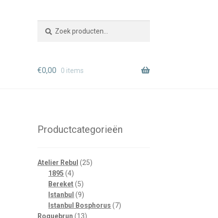
Zoeken
Zoeken
naar:
€
0,00
0 items
Productcategorieën
25
Atelier Rebul
25
4
producten
1895
4
producten
5
Bereket
5
producten
9
Istanbul
9
producten
7
Istanbul Bosphorus
7
13
producten
Roquebrun
13