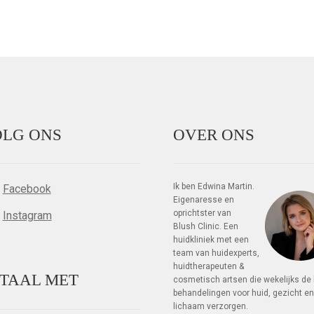
LG ONS
OVER ONS
Ik ben Edwina Martin.
Facebook
Eigenaresse en
oprichtster van
Instagram
Blush Clinic. Een
huidkliniek met een
team van huid­experts,
huid­thera­peuten &
TAAL MET
cosme­tisch artsen die weke­lijks de
be­hande­lingen voor huid, gezicht e
lichaam verzorgen.