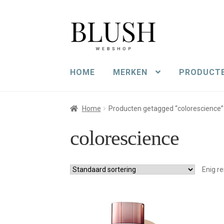
Ga
Ga
door
naar
naar
de
navigatie
inhoud
HOME
MERKEN
PRODUCT
Home
Producten getagged “colorescience”
colorescience
Enig re