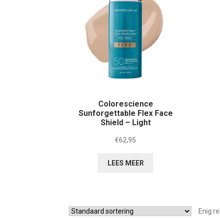
Colorescience
Sunforgettable Flex Face
Shield – Light
€
62,95
LEES MEER
Enig re